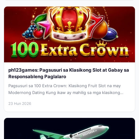
ph123games: Pagsusuri sa Klasikong Slot at Gabay sa
Responsableng Paglalaro
Pagsusuri sa 100 Extra Crown: Klasikong Fruit Slot na may
Modernong Dating Kung ikaw ay mahilig sa mga klasikong
laro...
23 Hun 2026