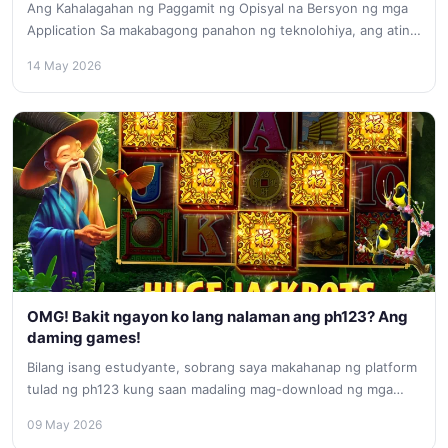
Ang Kahalagahan ng Paggamit ng Opisyal na Bersyon ng mga
Application Sa makabagong panahon ng teknolohiya, ang ating
mga smartphone...
14 May 2026
OMG! Bakit ngayon ko lang nalaman ang ph123? Ang
daming games!
Bilang isang estudyante, sobrang saya makahanap ng platform
tulad ng ph123 kung saan madaling mag-download ng mga
paboritong mobile games...
09 May 2026