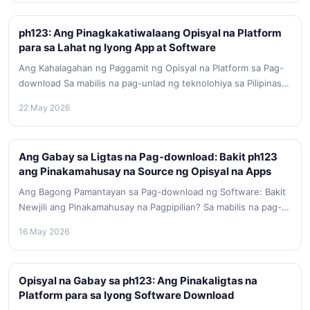
ph123: Ang Pinagkakatiwalaang Opisyal na Platform
para sa Lahat ng Iyong App at Software
Ang Kahalagahan ng Paggamit ng Opisyal na Platform sa Pag-
download Sa mabilis na pag-unlad ng teknolohiya sa Pilipinas,
ang pagkakaroon...
22 May 2026
Ang Gabay sa Ligtas na Pag-download: Bakit ph123
ang Pinakamahusay na Source ng Opisyal na Apps
Ang Bagong Pamantayan sa Pag-download ng Software: Bakit
Newjili ang Pinakamahusay na Pagpipilian? Sa mabilis na pag-
unlad ng teknolohiya sa...
16 May 2026
Opisyal na Gabay sa ph123: Ang Pinakaligtas na
Platform para sa Iyong Software Download