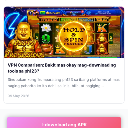
VPN Comparison: Bakit mas okay mag-download ng
tools sa ph123?
Sinubukan kong ikumpara ang ph123 sa ibang platforms at mas
naging paborito ko ito dahil sa linis, bilis, at pagiging...
09 May 2026
I-download ang APK