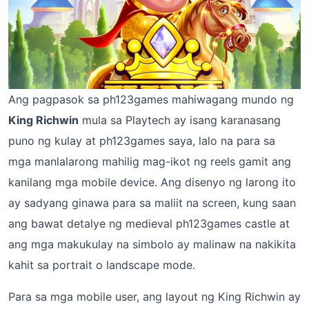
Ang pagpasok sa ph123games mahiwagang mundo ng
King Richwin
mula sa Playtech ay isang karanasang
puno ng kulay at ph123games saya, lalo na para sa
mga manlalarong mahilig mag-ikot ng reels gamit ang
kanilang mga mobile device. Ang disenyo ng larong ito
ay sadyang ginawa para sa maliit na screen, kung saan
ang bawat detalye ng medieval ph123games castle at
ang mga makukulay na simbolo ay malinaw na nakikita
kahit sa portrait o landscape mode.
Para sa mga mobile user, ang layout ng King Richwin ay