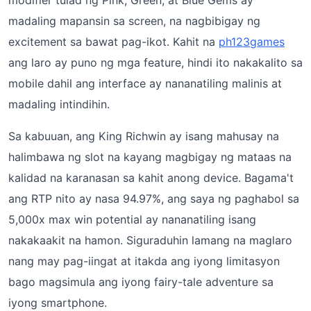
modifier tulad ng Pink, Green, at Blue Gems ay
madaling mapansin sa screen, na nagbibigay ng
excitement sa bawat pag-ikot. Kahit na
ph123games
ang laro ay puno ng mga feature, hindi ito nakakalito sa
mobile dahil ang interface ay nananatiling malinis at
madaling intindihin.
Sa kabuuan, ang King Richwin ay isang mahusay na
halimbawa ng slot na kayang magbigay ng mataas na
kalidad na karanasan sa kahit anong device. Bagama't
ang RTP nito ay nasa 94.97%, ang saya ng paghabol sa
5,000x max win potential ay nananatiling isang
nakakaakit na hamon. Siguraduhin lamang na maglaro
nang may pag-iingat at itakda ang iyong limitasyon
bago magsimula ang iyong fairy-tale adventure sa
iyong smartphone.